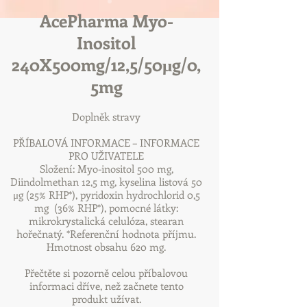
AcePharma Myo-
Inositol
240X500mg/12,5/50μg/0,
5mg
Doplněk stravy
PŘÍBALOVÁ INFORMACE – INFORMACE
PRO UŽIVATELE
Složení: Myo-inositol 500 mg,
Diindolmethan 12,5 mg, kyselina listová 50
μg (25% RHP*), pyridoxin hydrochlorid 0,5
mg (36% RHP*), pomocné látky:
mikrokrystalická celulóza, stearan
hořečnatý. *Referenční hodnota příjmu.
Hmotnost obsahu 620 mg.
Přečtěte si pozorně celou příbalovou
informaci dříve, než začnete tento
produkt užívat.