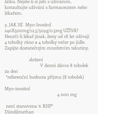
látku. Nejste-li si jistí s užíváním,
konzultujte užívání s farmaceutem nebo
lékařem.
3. JAK SE Myo-Inositol
240X500mg/12,5/50μg/0,5mg UŽÍVÁ?
Neurčí-li lékař jinak, ženy od 18 let užívají
4 tobolky ráno a 4 tobolky večer po jídle.
Zapijte dostatečným množstvím tekutiny.
složení
V denní dávce 8 tobolek
za den
*referenční hodnota příjmu (8 tobolek)
Myo-inositol
4 000 mg
není stanovena % RHP*
Diindilmethan
100 mg
není stanovena % RHP*
kyselina listová