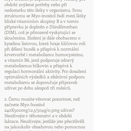
období zvýšené potřeby nebo při
nedostatku této látky v organismu. Svou
strukturou se Myo-inositol řadí mezi látky
blízké vitamínům skupiny B a v tomto
přípravku je doplněn o Diindilmethan
(DIM), což je přirozeně vyskytující se
sloučenina. Složení je dále obohaceno o
kyselinu listovou, která hraje klíčovou roli
při dělení buněk a přispívá k normální
krvetvorbě i metabolismu homocysteinu,
a vitamín B6, jenž podporuje zdravý
metabolismus bílkovin a přispívá k
regulaci hormonální aktivity. Pro dosažení
optimálních výsledků a efektivní podporu
metabolismu se doporučuje přípravek
užívat po dobu alespoň tří měsíců.
2. Čemu musíte věnovat pozornost, než
začnete Myo-Inositol
240X500mg/12,5/50μg/0,5mg užívat?
Neužívejte v těhotenství a v období
laktace. Neužívejte, jestliže jste přecitlivělí
na jakoukoliv obsahovou nebo pomocnou