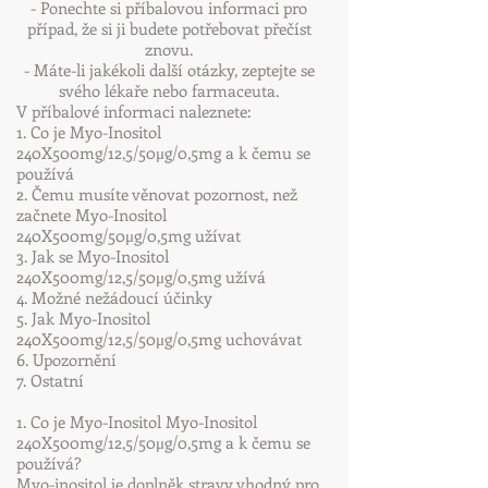
- Ponechte si příbalovou informaci pro
případ, že si ji budete potřebovat přečíst
znovu.
- Máte-li jakékoli další otázky, zeptejte se
svého lékaře nebo farmaceuta.
V příbalové informaci naleznete:
1. Co je Myo-Inositol
240X500mg/12,5/50μg/0,5mg a k čemu se
používá
2. Čemu musíte věnovat pozornost, než
začnete Myo-Inositol
240X500mg/50μg/0,5mg užívat
3. Jak se Myo-Inositol
240X500mg/12,5/50μg/0,5mg užívá
4. Možné nežádoucí účinky
5. Jak Myo-Inositol
240X500mg/12,5/50μg/0,5mg uchovávat
6. Upozornění
7. Ostatní
1. Co je Myo-Inositol Myo-Inositol
240X500mg/12,5/50μg/0,5mg a k čemu se
používá?
Myo-inositol je doplněk stravy vhodný pro