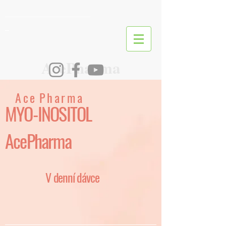
________________________
_
AcePharma
A c e P h a r m a
MYO-INOSITOL
AcePharma
V denní dávce