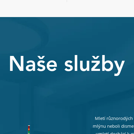
Naše služby
Mletí různorodých
mlýnu neboli disme
umletí dochází k