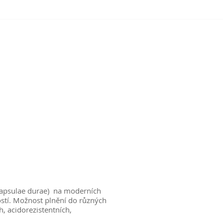
Capsulae durae) na moderních
ostí. Možnost plnění do různých
h, acidorezistentních,