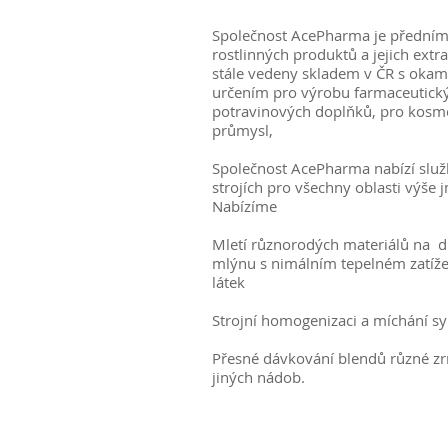
Společnost AcePharma je přední
rostlinných produktů a jejich extr
stále vedeny skladem v ČR s okam
určením pro výrobu farmaceutick
potravinových doplňků, pro kosme
průmysl,
Společnost AcePharma nabízí služ
strojích pro všechny oblasti výše
Nabízíme
Mletí různorodých materiálů na
mlýnu s nimálním tepelném zatíž
látek
Strojní homogenizaci a míchání s
Přesné dávkování blendů různé zrn
jiných nádob.