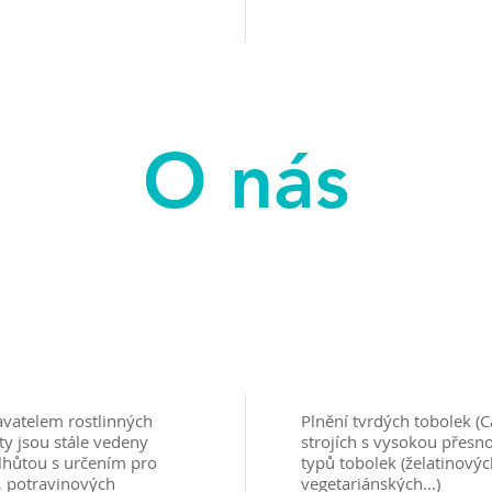
O nás
avatelem rostlinných
Plnění tvrdých tobolek (
ty jsou stále vedeny
strojích s vysokou přesn
lhůtou s určením pro
typů tobolek (želatinovýc
, potravinových
vegetariánských...)