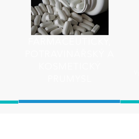
FARMACEUTICKÝ,
POTRAVINÁŘSKÝ A
KOSMETICKÝ
V
PRUMYSL