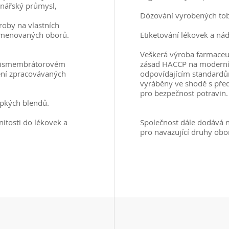
inářský průmysl,
Dózování vyrobených tob
ýroby na vlastních
 jmenovaných oborů.
Etiketování lékovek a ná
Veškerá výroba farmaceu
 dismembrátorovém
zásad HACCP na moderníc
ení zpracovávaných
odpovídajícím standard
vyráběny ve shodě s pře
pro bezpečnost potravin.
ypkých blendů.
itosti do lékovek a
Společnost dále dodává n
pro navazující druhy obo