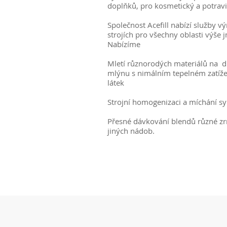
doplňků, pro kosmetický a potrav
Společnost Acefill nabízí služby v
strojích pro všechny oblasti výše
Nabízíme
Mletí různorodých materiálů na
mlýnu s nimálním tepelném zatíž
látek
Strojní homogenizaci a míchání s
Přesné dávkování blendů různé zrn
jiných nádob.