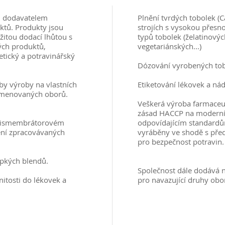
m dodavatelem
Plnění tvrdých tobolek (
aktů. Produkty jsou
strojích s vysokou přesn
žitou dodací lhůtou s
typů tobolek (želatinovýc
ých produktů,
vegetariánských...)
tický a potravinářský
Dózování vyrobených tob
by výroby na vlastních
Etiketování lékovek a ná
 jmenovaných oborů.
Veškerá výroba farmaceu
zásad HACCP na moderníc
 dismembrátorovém
odpovídajícím standard
ení zpracovávaných
vyráběny ve shodě s pře
pro bezpečnost potravin.
ypkých blendů.
Společnost dále dodává n
itosti do lékovek a
pro navazující druhy obo