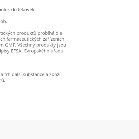
olek do lékovek.
dob.
tických produktů probíhá dle
h farmaceutických zařízeních
ům GMP. Všechny produkty jsou
dpisy EFSA- Evropského úřadu
a trh další substance a zboží
rů.