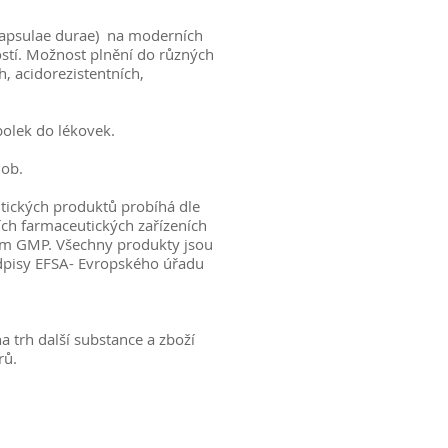
Capsulae durae) na moderních
ostí. Možnost plnění do různých
h, acidorezistentních,
olek do lékovek.
dob.
tických produktů probíhá dle
h farmaceutických zařízeních
ům GMP. Všechny produkty jsou
dpisy EFSA- Evropského úřadu
a trh další substance a zboží
rů.