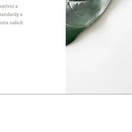
vativní a
standardy a
ivota našich