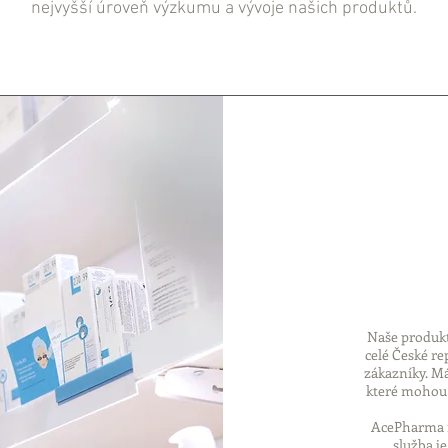
nejvyšší úroveň výzkumu a vývoje našich produktů.
Naše produkt
celé České re
zákazníky. M
které mohou 
AcePharma n
služba je