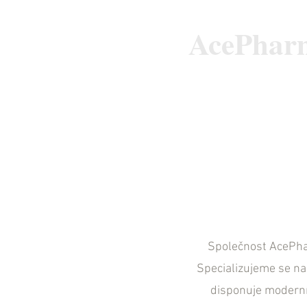
___________
AcePhar
Společnost AcePhar
Specializujeme se na
disponuje moderní