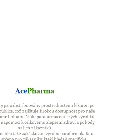
Ace
Pharma
y jsou distribuovány prostřednictvím lékáren po
publice, což zajišťuje širokou dostupnost pro naše
áme bohatou škálu parafarmaceutických výrobků,
napomoci k celkovému zlepšení zdraví a pohody
našich zákazníků.
abízí také zakázkovou výrobu parafarmak. Tato
 určena pro zákazníky, kteří hledají specifické