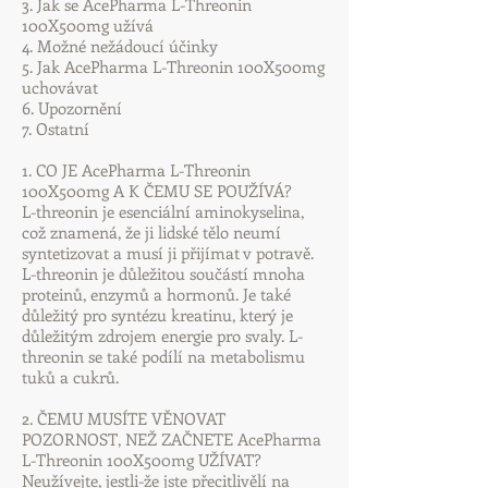
3. Jak se AcePharma L-Threonin
100X500mg užívá
4. Možné nežádoucí účinky
5. Jak AcePharma L-Threonin 100X500mg
uchovávat
6. Upozornění
7. Ostatní
1. CO JE AcePharma L-Threonin
100X500mg A K ČEMU SE POUŽÍVÁ?
L-threonin je esenciální aminokyselina,
což znamená, že ji lidské tělo neumí
syntetizovat a musí ji přijímat v potravě.
L-threonin je důležitou součástí mnoha
proteinů, enzymů a hormonů. Je také
důležitý pro syntézu kreatinu, který je
důležitým zdrojem energie pro svaly. L-
threonin se také podílí na metabolismu
tuků a cukrů.
2. ČEMU MUSÍTE VĚNOVAT
POZORNOST, NEŽ ZAČNETE AcePharma
L-Threonin 100X500mg UŽÍVAT?
Neužívejte, jestli-že jste přecitlivělí na