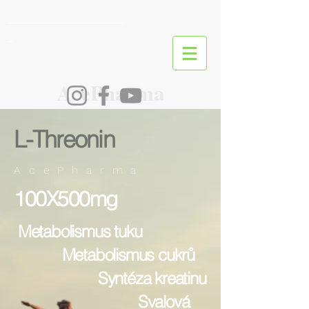
________________________
_
AcePharma
L-Threonin
A c e P h a r m a
100X500mg
Metabolismus tuku
Metabolismus cukrů
Syntéza kreatinu
Svalová