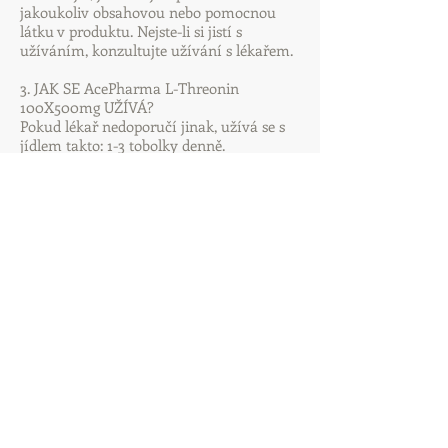
jakoukoliv obsahovou nebo pomocnou
látku v produktu. Nejste-li si jistí s
užíváním, konzultujte užívání s lékařem.
3. JAK SE AcePharma L-Threonin
100X500mg UŽÍVÁ?
Pokud lékař nedoporučí jinak, užívá se s
jídlem takto: 1-3 tobolky denně.
4. MOŽNÉ NEŽÁDOUCÍ ÚČINKY
Může způsobit nadýmání.
5. JAK AcePharma L-Threonin
100X500mg UCHOVÁVAT
Uchovávejte při teplotě do 25 °C, suchu a
nevystavujte slunečnímu záření.
6. UPOZORNĚNÍ
Uchovávejte mimo dosah dětí. Výrobek
není určen dětem a lidem mladším 18 let.
Nepřekračujte denní doporučené
dávkování. Není určeno jako náhrada
pestré stravy. Nejste-li si jistí, konzultujte