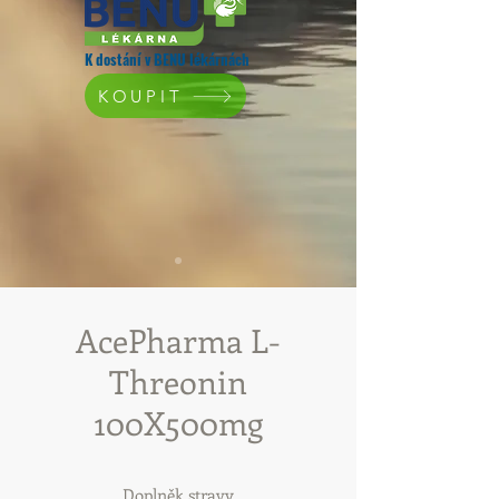
K dostání v BENU lékárnách
KOUPIT
AcePharma L-
Threonin
100X500mg
Doplněk stravy