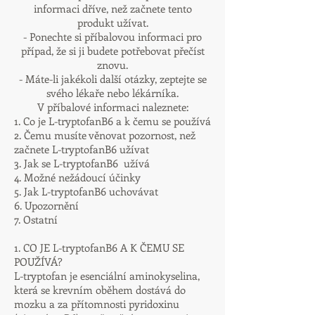
informaci dříve, než začnete tento
produkt užívat.
- Ponechte si příbalovou informaci pro
případ, že si ji budete potřebovat přečíst
znovu.
- Máte-li jakékoli další otázky, zeptejte se
svého lékaře nebo lékárníka.
V příbalové informaci naleznete:
1. Co je L-tryptofanB6 a k čemu se používá
2. Čemu musíte věnovat pozornost, než
začnete L-tryptofanB6 užívat
3. Jak se L-tryptofanB6 užívá
4. Možné nežádoucí účinky
5. Jak L-tryptofanB6 uchovávat
6. Upozornění
7. Ostatní
1. CO JE L-tryptofanB6 A K ČEMU SE
POUŽÍVÁ?
L-tryptofan je esenciální aminokyselina,
která se krevním oběhem dostává do
mozku a za přítomnosti pyridoxinu