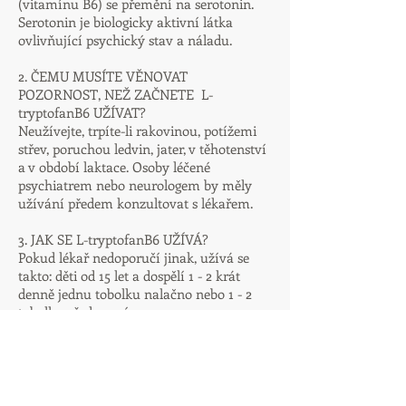
(vitamínu B6) se přemění na serotonin.
Serotonin je biologicky aktivní látka
ovlivňující psychický stav a náladu.
2. ČEMU MUSÍTE VĚNOVAT
POZORNOST, NEŽ ZAČNETE L-
tryptofanB6 UŽÍVAT?
Neužívejte, trpíte-li rakovinou, potížemi
střev, poruchou ledvin, jater, v těhotenství
a v období laktace. Osoby léčené
psychiatrem nebo neurologem by měly
užívání předem konzultovat s lékařem.
3. JAK SE L-tryptofanB6 UŽÍVÁ?
Pokud lékař nedoporučí jinak, užívá se
takto: děti od 15 let a dospělí 1 - 2 krát
denně jednu tobolku nalačno nebo 1 - 2
tobolky před spaním.
*%DDD = doporučená denní
dávka 1
kapsle
L-
TRYPTOFAN