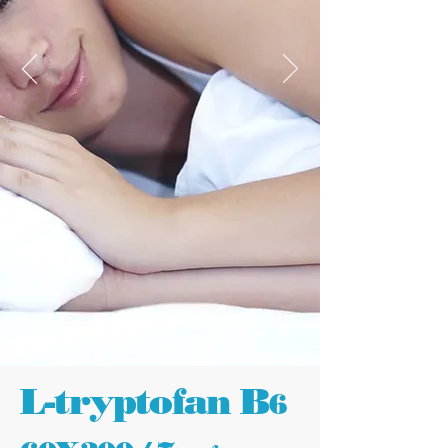
L-tryptofan B
6