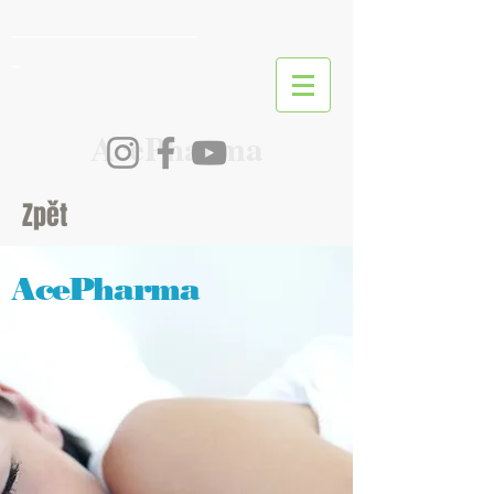
________________________
_
AcePharma
Zpět
AcePharma