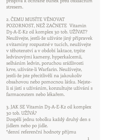
přispívá k ochraně buněk před oxidačním
stresem.
2. ČEMU MUSÍTE VĚNOVAT
POZORNOST, NEŽ ZAČNETE Vitamin
D3-A-E-K2 oil komplex 30 tob. UŽÍVAT?
Neužívejte, jestli-že užíváte jiný přípravek
s vitamíny rozpustné v tucích, neužívejte
v těhotenství a v období laktace, trpíte
ledvinovými kameny, hyperkalcemii,
selháním ledvin, poruchou srážlivosti
krve, užíváte-li Warfarin. Neužívejte,
jestli-že jste přecitlivělí na jakoukoliv
obsahovou nebo pomocnou látku. Nejste-
li si jistí s užíváním, konzultujte užívání s
farmaceutem nebo lékařem.
3. JAK SE Vitamin D3-A-E-K2 oil komplex
30 tob. UŽÍVÁ?
Dospělí jednu tobolku každý druhý den s
jídlem nebo po jídle.
*denní referenční hodnoty příjmu
1