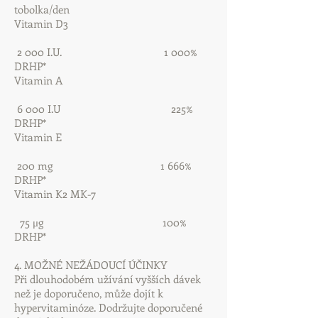
tobolka/den
Vitamin D3
2 000 I.U. 1 000%
DRHP*
Vitamin A
6 000 I.U 225%
DRHP*
Vitamin E
200 mg 1 666%
DRHP*
Vitamin K2 MK-7
75 μg 100%
DRHP*
4. MOŽNÉ NEŽÁDOUCÍ ÚČINKY
Při dlouhodobém užívání vyšších dávek
než je doporučeno, může dojít k
hypervitaminóze. Dodržujte doporučené