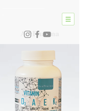
________________________
_
AcePharma