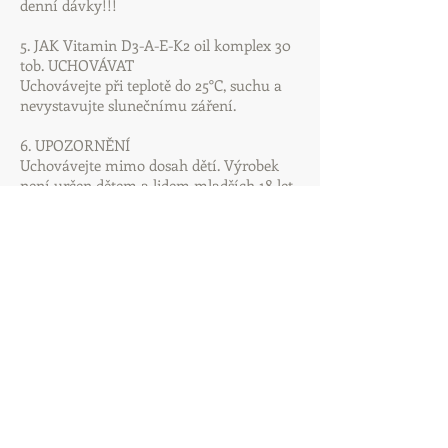
denní dávky!!!
5. JAK Vitamin D3-A-E-K2 oil komplex 30
tob. UCHOVÁVAT
Uchovávejte při teplotě do 25°C, suchu a
nevystavujte slunečnímu záření.
6. UPOZORNĚNÍ
Uchovávejte mimo dosah dětí. Výrobek
není určen dětem a lidem mladších 18 let.
Nepřekračujte denní doporučené
dávkování. Není určeno jako náhrada
pestré stravy. Nejste-li si jistí, konzultujte
se svým lékárníkem nebo lékařem.
Minimální trvanlivost do data uvedeného
na obalu.
7. Ostatní
Balení: 30 tobolek
Hmotnost tobolek: 17.7g
Vyrobeno v ČR
Výrobce: Acefill s.r.o.,
www.AcePharma.cz