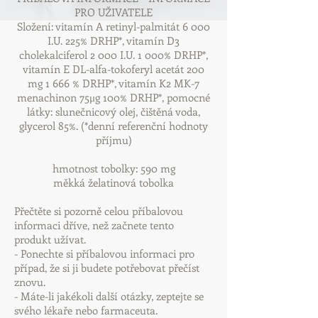
PRO UŽIVATELE
Složení: vitamín A retinyl-palmitát 6 000
I.U. 225% DRHP*, vitamín D3
cholekalciferol 2 000 I.U. 1 000% DRHP*,
vitamín E DL-alfa-tokoferyl acetát 200
mg 1 666 % DRHP*, vitamín K2 MK-7
menachinon 75μg 100% DRHP*, pomocné
látky: slunečnicový olej, čištěná voda,
glycerol 85%. (*denní referenční hodnoty
příjmu)
hmotnost tobolky: 590 mg
měkká želatinová tobolka
Přečtěte si pozorně celou příbalovou
informaci dříve, než začnete tento
produkt užívat.
- Ponechte si příbalovou informaci pro
případ, že si ji budete potřebovat přečíst
znovu.
- Máte-li jakékoli další otázky, zeptejte se
svého lékaře nebo farmaceuta.