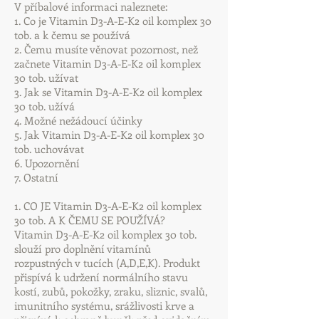
V příbalové informaci naleznete:
1. Co je Vitamin D3-A-E-K2 oil komplex 30
tob. a k čemu se používá
2. Čemu musíte věnovat pozornost, než
začnete Vitamin D3-A-E-K2 oil komplex
30 tob. užívat
3. Jak se Vitamin D3-A-E-K2 oil komplex
30 tob. užívá
4. Možné nežádoucí účinky
5. Jak Vitamin D3-A-E-K2 oil komplex 30
tob. uchovávat
6. Upozornění
7. Ostatní
1. CO JE Vitamin D3-A-E-K2 oil komplex
30 tob. A K ČEMU SE POUŽÍVÁ?
Vitamin D3-A-E-K2 oil komplex 30 tob.
slouží pro doplnění vitamínů
rozpustných v tucích (A,D,E,K). Produkt
přispívá k udržení normálního stavu
kostí, zubů, pokožky, zraku, sliznic, svalů,
imunitního systému, srážlivosti krve a